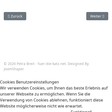
Vorheriger Beitrag: "Meine Katze spielt nicht" - ein häufiger I
Nächster Beit
Zurück
Weiter
© 2026 Petra Breit - fuer-die-katz.net. Designed By
JoomShaper
Cookies Benutzereinstellungen
Wir verwenden Cookies, um Ihnen das beste Erlebnis auf
unserer Webseite zu ermöglichen. Wenn Sie die
Verwendung von Cookies ablehnen, funktioniert diese
Website möglicherweise nicht wie erwartet.
Funktionell